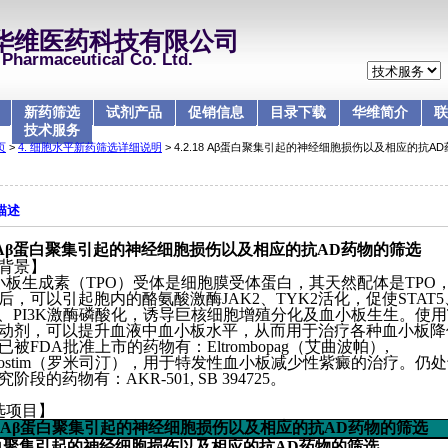
华维医药科技有限公司
Pharmaceutical Co. Ltd.
新药筛选
试剂产品
促销信息
目录下载
华维简介
联
技术服务
页
>
4. 细胞水平新药筛选详细说明
> 4.2.18 Aβ蛋白聚集引起的神经细胞损伤以及相应的抗A
描述
A
β蛋白聚集引起的神经细胞损伤以及相应的抗
AD
药物的筛选
背景】
小板生成素（
TPO
）受体是细胞膜受体蛋白，其天然配体是
TPO
后，可以引起胞内的酪氨酸激酶
JAK2
、
TYK2
活化，促使
STAT5
、
PI3K
激酶磷酸化，诱导巨核细胞增殖分化及血小板生生。使用
动剂，可以提升血液中血小板水平，从而用于治疗各种血小板降
已被FDA批准上市的药物有：Eltrombopag（艾曲波帕）,
iplostim（罗米司汀），用于特发性血小板减少性紫癜的治疗。
仍处
究阶段的药物有：
AKR-501, SB 394725
。
选项目】
A
β蛋白聚集引起的神经细胞损伤以及相应的抗
AD
药物的筛选
白聚集引起的神经细胞损伤以及相应的抗
AD
药物的筛选