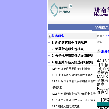
济南
Huawei 
华维首页
技术服务
位置 >
首
筛选
1. 新药筛选服务订购流程
2. 新药筛选服务价格表
服务
3. 分子水平新药筛选详细说明
4.2.18
4. 细胞水平新药筛选详细说明
【生物
促血
4.1针对细胞信号通路抑制剂筛选
者结合
4.2.1 上海华潍公司细胞库种类列表
MAPK
受体激
4.2.2 针对正常细胞及肿瘤细胞的增殖
病症。
抑制实验
Rom
临床研
4.2.3 针对耐药细胞株的增殖抑制实验
【筛
4.2.4 蛋白免疫印迹Western blot 实验
4.2.5 细胞周期阻滞实验
A
β蛋