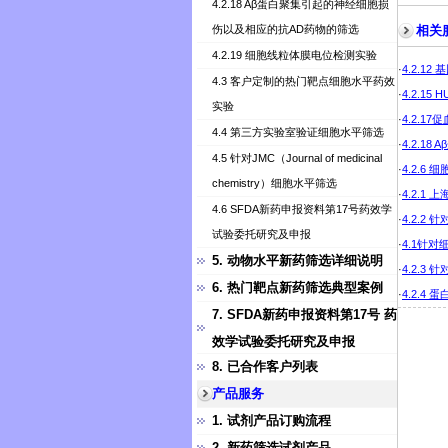
4.2.18 Aβ蛋白聚集引起的神经细胞损
伤以及相应的抗AD药物的筛选
相关
4.2.19 细胞线粒体膜电位检测实验
·
4.2.1
4.3 客户定制的热门靶点细胞水平药效
·
4.2.1
实验
·
4.2.
4.4 第三方实验室验证细胞水平筛选
·
4.2.
4.5 针对JMC（Journal of medicinal
·
4.2.6
chemistry）细胞水平筛选
·
4.2.1
4.6 SFDA新药申报资料第17号药效学
·
4.2.
试验委托研究及申报
·
4.1针
5. 动物水平新药筛选详细说明
·
4.2.3
6. 热门靶点新药筛选典型案例
·
4.2.4 
7. SFDA新药申报资料第17号 药
效学试验委托研究及申报
8. 已合作客户列表
产品服务
1. 试剂产品订购流程
2. 新药筛选试剂产品