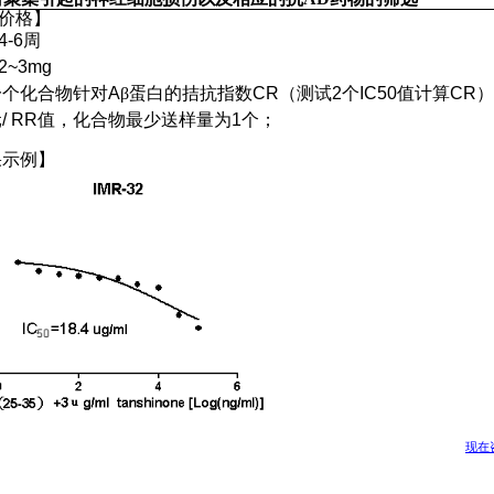
价格
】
4-6
周
2~3mg
一个化合物针对
A
β蛋白的拮抗指数
CR
（测试
2
个
IC50
值计算
CR
元
/ RR
值，化合物最少送样量为
1
个；
果
示
例】
现在