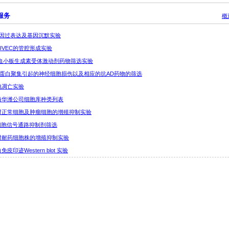
服务
概
2 基因过表达及基因沉默实验
5 HUVEC的管腔形成实验
17促血小板生成素受体激动剂药物筛选实验
18 Aβ蛋白聚集引起的神经细胞损伤以及相应的抗AD药物的筛选
 细胞凋亡实验
 上海华潍公司细胞库种类列表
2 针对正常细胞及肿瘤细胞的增殖抑制实验
对细胞信号通路抑制剂筛选
 针对耐药细胞株的增殖抑制实验
蛋白免疫印迹Western blot 实验