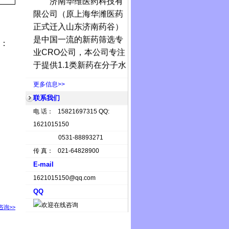
限公司（原上海华潍医药
正式迁入山东济南药谷）
是中国一流的新药筛选专
）：
业
CRO
公司，本公司专注
于提供
1.1
类新药在分子水
平、细胞水平、动物水平
更多信息>>
上的药效学筛选服务。
联系我们
济南华维
在分子水平上
可以提供的筛选服务包
电 话： 15821697315 QQ:
括，聚合
ADP
核糖聚合
1621015150
酶，酪氨酸激酶，蛋白酪
0531-88893271
氨酸磷酸酶
(PTP)
，丝
/
苏
传 真： 021-64828900
氨酸激酶，组蛋白去乙酰
E-mail
化酶，组蛋白去甲基化
1621015150@qq.com
酶，组蛋白甲基转移酶，
QQ
DNA
甲基转移酶，热休克
咨询>>
蛋白，基质金属蛋白酶，
抑制微管蛋白聚集及解聚