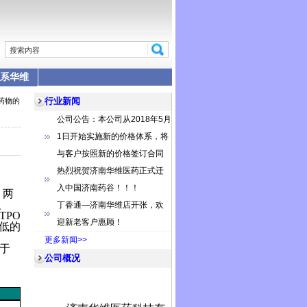
系华维
行业新闻
D药物的
公司公告：本公司从2018年5月
1日开始实施新的价格体系，将
与客户按照新的价格签订合同
热烈祝贺济南华维医药正式迁
入中国济南药谷！！！
，两
、
丁香通—济南华维店开张，欢
TPO
迎新老客户惠顾！
低的
更多新闻>>
于
公司概况
济南华维医药科技有