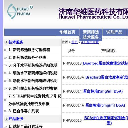
济南华维医药科技有
Huawei Pharmaceutical Co. Lt
华维首页
新药筛选
试剂产品
技术服务
技术服务
位置 >
首页
>
4.1 蛋白定量
1. 新药筛选服务订购流程
货号
产品名称
2. 新药筛选服务价格表
Bradford蛋白浓度测定试
PHWQ0013
3. 分子水平新药筛选详细说明
4. 细胞水平新药筛选详细说明
Bradford蛋白浓度测定
PHWQ0013A
5. 动物水平新药筛选详细说明
6. 热门靶点新药筛选典型案例
蛋白标准(5mg/ml BSA)
PHWQ0014
7. SFDA新药申报资料第17号 药
效学试验委托研究及申报
蛋白标准(5mg/ml BSA)
PHWQ0014A
8. 已合作客户列表
BCA蛋白浓度测定试剂盒(
产品服务
PHWQ0016
型)
1. 试剂产品订购流程