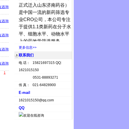
正式迁入山东济南药谷）
在咨询
是中国一流的新药筛选专
业
CRO
公司，本公司专注
在咨询
于提供
1.1
类新药在分子水
平、细胞水平、动物水平
在咨询
上的药效学筛选服务。
济南华维
在分子水平上
更多信息>>
在咨询
可以提供的筛选服务包
联系我们
括，聚合
ADP
核糖聚合
电 话： 15821697315 QQ:
在咨询
酶，酪氨酸激酶，蛋白酪
1621015150
1
氨酸磷酸酶
(PTP)
，丝
/
苏
0531-88893271
氨酸激酶，组蛋白去乙酰
传 真： 021-64828900
化酶，组蛋白去甲基化
E-mail
酶，组蛋白甲基转移酶，
1621015150@qq.com
DNA
甲基转移酶，热休克
QQ
蛋白，基质金属蛋白酶，
抑制微管蛋白聚集及解聚
酶，蛋白酶体，拓扑异构