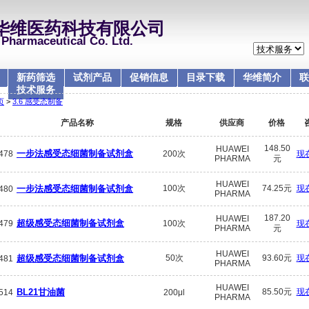
华维医药科技有限公司
Pharmaceutical Co. Ltd.
新药筛选
试剂产品
促销信息
目录下载
华维简介
联
技术服务
页
>
3.6 感受态制备
产品名称
规格
供应商
价格
148.50
HUAWEI
一步法感受态细菌制备试剂盒
478
200次
现
PHARMA
元
HUAWEI
一步法感受态细菌制备试剂盒
100次
74.25元
现
480
PHARMA
187.20
HUAWEI
超级感受态细菌制备试剂盒
479
100次
现
PHARMA
元
HUAWEI
超级感受态细菌制备试剂盒
50次
93.60元
现
481
PHARMA
HUAWEI
BL21甘油菌
85.50元
现
514
200μl
PHARMA