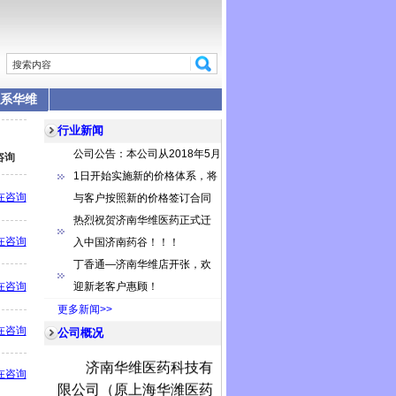
系华维
行业新闻
公司公告：本公司从2018年5月
咨询
1日开始实施新的价格体系，将
在咨询
与客户按照新的价格签订合同
热烈祝贺济南华维医药正式迁
在咨询
入中国济南药谷！！！
丁香通—济南华维店开张，欢
在咨询
迎新老客户惠顾！
更多新闻>>
在咨询
公司概况
济南华维医药科技有
在咨询
限公司（原上海华潍医药