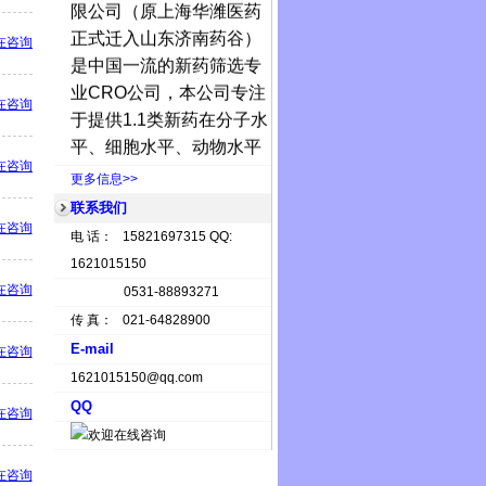
限公司（原上海华潍医药
正式迁入山东济南药谷）
在咨询
是中国一流的新药筛选专
业
CRO
公司，本公司专注
在咨询
于提供
1.1
类新药在分子水
平、细胞水平、动物水平
上的药效学筛选服务。
在咨询
更多信息>>
济南华维
在分子水平上
联系我们
可以提供的筛选服务包
在咨询
电 话： 15821697315 QQ:
括，聚合
ADP
核糖聚合
1621015150
酶，酪氨酸激酶，蛋白酪
在咨询
0531-88893271
氨酸磷酸酶
(PTP)
，丝
/
苏
传 真： 021-64828900
氨酸激酶，组蛋白去乙酰
E-mail
在咨询
化酶，组蛋白去甲基化
1621015150@qq.com
酶，组蛋白甲基转移酶，
QQ
DNA
甲基转移酶，热休克
在咨询
蛋白，基质金属蛋白酶，
抑制微管蛋白聚集及解聚
在咨询