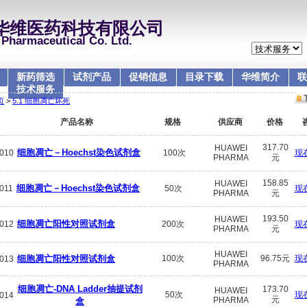
华维医药科技有限公司
Pharmaceutical Co. Ltd.
新药筛选
试剂产品
促销信息
目录下载
华维简介
联
技术服务
页
>
5.1 细胞凋亡坏死
产品名称
规格
供应商
价格
317.70
HUAWEI
细胞凋亡－Hoechst染色试剂盒
010
100次
现
PHARMA
元
158.85
HUAWEI
细胞凋亡－Hoechst染色试剂盒
011
50次
现
PHARMA
元
193.50
HUAWEI
细胞凋亡阳性对照试剂盒
012
200次
现
PHARMA
元
HUAWEI
细胞凋亡阳性对照试剂盒
100次
96.75元
现
013
PHARMA
细胞凋亡-DNA Ladder抽提试剂
173.70
HUAWEI
50次
现
014
元
PHARMA
盒