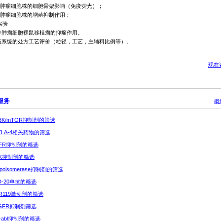
肿瘤细胞株的细胞骨架影响（免疫荧光）；
肿瘤细胞株的增殖抑制作用；
实验
种肿瘤细胞裸鼠移植瘤的抑瘤作用。
药系统的处方工艺评价（粒径，工艺，主辅料比例等）。
现在
服务
概
 PI3K/mTOR抑制剂的筛选
 CTLA-4相关药物的筛选
 EGFR抑制剂的筛选
 MEK抑制剂的筛选
 Topoisomerase抑制剂的筛选
 CD-20单抗的筛选
GPR119激动剂的筛选
VEGFR抑制剂筛选
Bcr-abl抑制剂的筛选