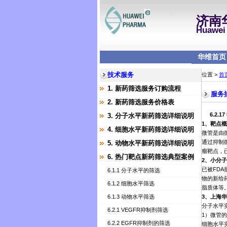
济南
Huawei 
华维首页
技术服务
位置 >
首
1. 新药筛选服务订购流程
服务
2. 新药筛选服务价格表
6.2.17
3. 分子水平新药筛选详细说明
1
、靶点概
4. 细胞水平新药筛选详细说明
微管是由
通过抑制
5. 动物水平新药筛选详细说明
瘤靶点，
6. 热门靶点新药筛选典型案例
2
、小分子
已被
FDA
6.1.1 分子水平的筛选
物的新给
6.1.2 细胞水平筛选
脂质体等
6.1.3 动物水平筛选
3
、上海华
分子水平
6.2.1 VEGFR抑制剂筛选
1
）微管的
6.2.2 EGFR抑制剂的筛选
细胞水平