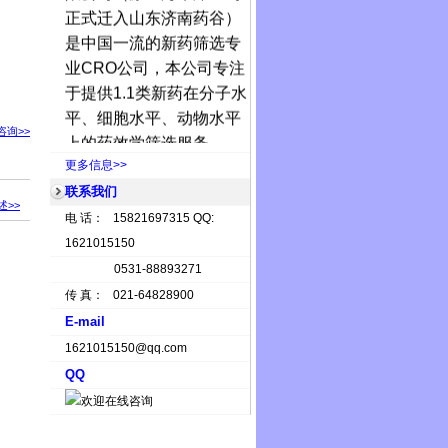
正式迁入山东济南药谷）
是中国一流的新药筛选专
业
CRO
公司，本公司专注
于提供
1.1
类新药在分子水
平、细胞水平、动物水平
咨询>>
上的药效学筛选服务。
济南华维
在分子水平上
更多信息>>
可以提供的筛选服务包
联系我们
述>>
括，聚合
ADP
核糖聚合
电 话： 15821697315 QQ:
酶，酪氨酸激酶，蛋白酪
1621015150
氨酸磷酸酶
(PTP)
，丝
/
苏
0531-88893271
氨酸激酶，组蛋白去乙酰
传 真： 021-64828900
化酶，组蛋白去甲基化
E-mail
酶，组蛋白甲基转移酶，
1621015150@qq.com
DNA
甲基转移酶，热休克
QQ
蛋白，基质金属蛋白酶，
抑制微管蛋白聚集及解聚
酶，蛋白酶体，拓扑异构