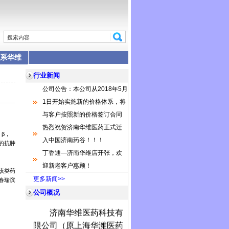
系华维
行业新闻
公司公告：本公司从2018年5月
1日开始实施新的价格体系，将
与客户按照新的价格签订合同
热烈祝贺济南华维医药正式迁
β，
入中国济南药谷！！！
的抗肿
丁香通—济南华维店开张，欢
迎新老客户惠顾！
该类药
更多新闻>>
春瑞滨
公司概况
济南华维医药科技有
限公司（原上海华潍医药