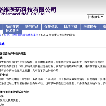
华维医药科技有限公司
Pharmaceutical Co. Ltd.
新药筛选
试剂产品
促销信息
目录下载
华维简介
联
技术服务
页
>
6. 热门靶点新药筛选典型案例
> 6.2.17 微管蛋白抑制剂的筛选
描述
微管蛋白抑制剂的筛选
述
微管蛋白组成的中空管状结构，是细胞骨架成分，与细胞支持和运动相关，微管蛋白有两种α、
微管蛋白的功能，可以影响细胞的有丝分裂过程，从而产生增殖抑制作用。目前微管作为主要
已有多个药物在临床上应用，具有良了的抗肿瘤作用。
抑制剂
批准上市的药物有：紫杉醇，多西他赛，长春瑞滨，用于多种实体瘤的治疗；目前临床上多种
药系统已经上市如紫杉醇白蛋白纳米粒。也有多种新剂型正在开发，如多西白蛋白纳米粒，长
。
潍可提供的筛选试验包括：
实验
聚集及解聚实验；
实验