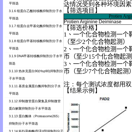
达情况受到各种环境因素
平筛选
【筛选项目】
3.1.6 组蛋白乙酰转移酶抑制剂分子水
Protien Arg
平筛选
Protien Arginine Deiminase
3.1.7 组蛋白去甲基化酶抑制剂分子水
【
筛选价格
】
1、一个化合物检测一个靶
平筛选
（至少2个化合物起测）
3.1.8 组蛋白甲基转移酶抑制剂分子水
2、一个化合物检测一个
平筛选
币（至少15个化合物起
3.1.9 DNA甲基转移酶抑制剂分子水平
3、一个化合物检测一个
筛选
币（至少7个化合物起测
3.1.10 热休克蛋白90(Hsp90)抑制剂分
子水平筛选
注：每个测试浓度都用双
3.1.11 基质金属蛋白酶抑制剂分子水
【结果
示
例】
平筛选
3.1.12 抑制微管蛋白聚集及抑制微管
蛋白解聚抑制剂分子水平筛选
3.1.13 蛋白酶体（Proteasome26S）
抑制剂分子水平筛选
3.1.14 拓扑异构酶I型及II型抑制剂分子