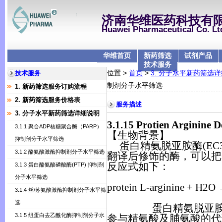
济南华维医药科技有
Huawei Pharmaceutical Co. Lt
华维首页
新药筛选
试剂产品
技术服务
位置 >
首页
>
3. 分子水平新药筛选
技术服务
制剂分子水平筛选
1. 新药筛选服务订购流程
2. 新药筛选服务价格表
服务描述
3. 分子水平新药筛选详细说明
3.1.15 P
rotien Argin
3.1.1 聚合ADP核糖聚合酶（PARP）
【生物背景】
抑制剂分子水平筛选
蛋白精氨脱亚胺酶
(EC3
3.1.2 酪氨酸激酶抑制剂分子水平筛选
翻译后修饰的酶，可以把
反应式如下：
3.1.3 蛋白酪氨酸磷酸酶(PTP) 抑制剂
分子水平筛选
protein L-arginine + H2O
3.1.4 丝/苏氨酸激酶抑制剂分子水平筛
选
蛋白精氨脱亚
3.1.5 组蛋白去乙酰化酶抑制剂分子水
参与精氨酸及脯氨酸的代