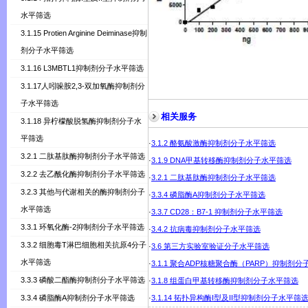
水平筛选
3.1.15 Protien Arginine Deiminase抑制
剂分子水平筛选
3.1.16 L3MBTL1抑制剂分子水平筛选
3.1.17人吲哚胺2,3-双加氧酶抑制剂分
子水平筛选
相关服务
3.1.18 异柠檬酸脱氢酶抑制剂分子水
平筛选
·
3.1.2 酪氨酸激酶抑制剂分子水平筛选
3.2.1 二肽基肽酶抑制剂分子水平筛选
·
3.1.9 DNA甲基转移酶抑制剂分子水平筛选
3.2.2 去乙酰化酶抑制剂分子水平筛选
·
3.2.1 二肽基肽酶抑制剂分子水平筛选
3.2.3 其他与代谢相关的酶抑制剂分子
·
3.3.4 磷脂酶A抑制剂分子水平筛选
水平筛选
·
3.3.7 CD28：B7-1 抑制剂分子水平筛选
3.3.1 环氧化酶-2抑制剂分子水平筛选
·
3.4.2 抗病毒抑制剂分子水平筛选
3.3.2 细胞毒T淋巴细胞相关抗原4分子
·
3.6 第三方实验室验证分子水平筛选
水平筛选
·
3.1.1 聚合ADP核糖聚合酶（PARP）抑制剂
3.3.3 磷酸二酯酶抑制剂分子水平筛选
·
3.1.8 组蛋白甲基转移酶抑制剂分子水平筛选
3.3.4 磷脂酶A抑制剂分子水平筛选
·
3.1.14 拓扑异构酶I型及II型抑制剂分子水平筛