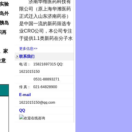
实验
限公司（原上海华潍医药
正式迁入山东济南药谷）
岛外
是中国一流的新药筛选专
胰岛
业
CRO
公司，本公司专注
织再
于提供
1.1
类新药在分子水
平、细胞水平、动物水平
更多信息>>
上的药效学筛选服务。
。家
济南华维
在分子水平上
联系我们
注意
可以提供的筛选服务包
电 话： 15821697315 QQ:
括，聚合
ADP
核糖聚合
1621015150
酶，酪氨酸激酶，蛋白酪
0531-88893271
氨酸磷酸酶
(PTP)
，丝
/
苏
传 真： 021-64828900
氨酸激酶，组蛋白去乙酰
E-mail
化酶，组蛋白去甲基化
1621015150@qq.com
酶，组蛋白甲基转移酶，
QQ
DNA
甲基转移酶，热休克
蛋白，基质金属蛋白酶，
抑制微管蛋白聚集及解聚