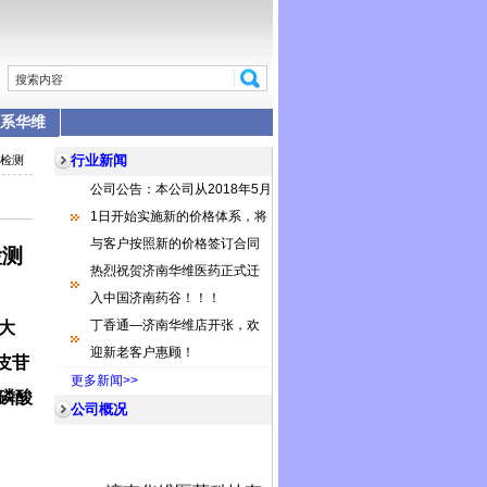
系华维
行业新闻
素检测
公司公告：本公司从2018年5月
1日开始实施新的价格体系，将
与客户按照新的价格签订合同
检测
热烈祝贺济南华维医药正式迁
入中国济南药谷！！！
丁香通—济南华维店开张，欢
大
迎新老客户惠顾！
皮苷
更多新闻>>
磷酸
公司概况
济南华维医药科技有