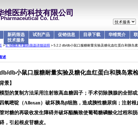
华维医药科技有限公司
Pharmaceutical Co. Ltd.
新药筛选
试剂产品
促销信息
目录下载
华维简介
联
技术服务
页
>
5. 动物水平新药筛选详细说明
> 5.2.2 db/db小鼠口服糖耐量实验及糖化血红蛋白和胰岛
描述
.2 db/db小鼠口服糖耐量实验及糖化血红蛋白和胰岛素
背景】
模型的复制方法采用注射致高血糖因子；手术切除胰腺的全部或
四氧嘧啶（
Alloxan
）破坏胰岛
β
细胞，造成胰性糖尿病；注射根
管对糖的再吸收发生障碍并破坏酯酶致使葡萄糖磷酸化过程和脱
碍，引起根皮苷糖皮。