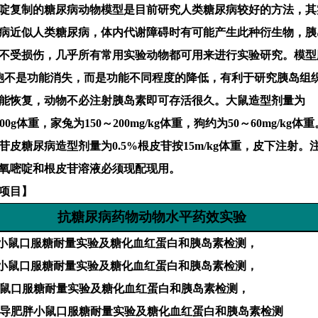
啶复制的糖尿病动物模型是目前研究人类糖尿病较好的方法，其
病近似人类糖尿病，体内代谢障碍时有可能产生此种衍生物，胰
不受损伤，几乎所有常用实验动物都可用来进行实验研究。模型
胞不是功能消失，而是功能不同程度的降低，有利于研究胰岛组
能恢复，动物不必注射胰岛素即可存活很久。大鼠造型剂量为
00g
体重，家兔为
150
～
200mg/kg
体重，狗约为
50
～
60mg/kg
体重
苷皮糖尿病造型剂量为
0.5%
根皮苷按
15m
/kg
体重，皮下注射。
氧嘧啶和根皮苷溶液必须现配现用。
项目】
抗糖尿病药物动物水平药效实验
小鼠口服糖耐量实验及糖化血红蛋白和胰岛素检测，
小鼠口服糖耐量实验及糖化血红蛋白和胰岛素检测，
鼠口服糖耐量实验及糖化血红蛋白和胰岛素检测，
导肥胖小鼠口服糖耐量实验及糖化血红蛋白和胰岛素检测