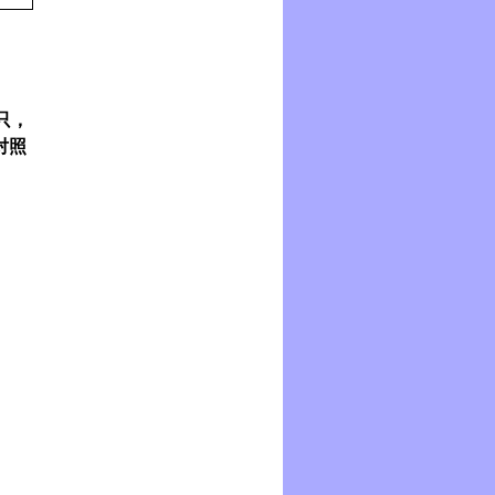
酶，蛋白酶体，拓扑异构
酶，二肽基肽酶，去乙酰
化酶，过氧化物酶体增殖
剂激活受体，其他与代谢
只，
相关的酶，细胞毒
T
淋巴
对照
细胞相关抗原
4
，磷酸二酯
酶，磷脂酶
A
，调节血
脂，抗病毒，抗凝血，抗
高血压，溴结构域蛋白，
组织蛋白酶，凋亡相关，
泛素相关，β淀粉样蛋白，
乙酰胆碱酯酶等，共计
500
余种新药靶点，涉及
的疾病种类为抗肿瘤，抗
糖尿病，抗炎症，免疫调
节，抗病毒，心脑血管
病，血液系统疾病，阿尔
茨海默病等。