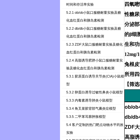
四氧嘧
时间和存活率实验
5.2.1 ob/ob小鼠口服糖耐量实验及糖
性糖尿
化血红蛋白和胰岛素检测
分泌部
5.2.2 db/db小鼠口服糖耐量实验及糖
的
β
细
化血红蛋白和胰岛素检测
生和功
5.2.3 ZDF大鼠口服糖耐量实验及糖化
血红蛋白和胰岛素检测
12mg/1
5.2.4 高脂诱导肥胖小鼠口服糖耐量实
兔根皮
验及糖化血红蛋白和胰岛素检测
所用四
5.3.1 胶原蛋白诱导关节炎(CIA)小鼠模
【筛选
型
5.3.2 卵蛋白诱导过敏性鼻炎小鼠模型
5.3.3 内毒素诱导肺炎小鼠模型
ob/ob
5.3.4 角叉菜胶背部气囊炎症模型
db/db
5.3.5 二甲苯耳廓肿胀模型
5.4 客户定制的热门靶点动物水平药效
ZDF
大
实验
高脂诱