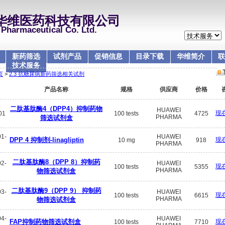
华维医药科技有限公司
Pharmaceutical Co. Ltd.
新药筛选
试剂产品
促销信息
目录下载
华维简介
联
技术服务
页
>
2.3 抗糖尿病新药筛选相关试剂
产品名称
规格
供应商
价格
二肽基肽酶4（DPP4）抑制药物
HUAWEI
现
01
100 tests
4725
PHARMA
筛选试剂盒
1-
HUAWEI
DPP 4 抑制剂-linagliptin
现
10 mg
918
PHARMA
二肽基肽酶8（DPP 8）抑制药
2-
HUAWEI
现
100 tests
5355
PHARMA
物筛选试剂盒
二肽基肽酶9（DPP 9） 抑制药
3-
HUAWEI
现
100 tests
6615
PHARMA
物筛选试剂盒
4-
HUAWEI
FAP抑制药物筛选试剂盒
现
100 tests
7710