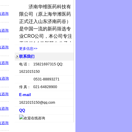
济南华维医药科技有
限公司（原上海华潍医药
在咨询
正式迁入山东济南药谷）
是中国一流的新药筛选专
在咨询
业
CRO
公司，本公司专注
于提供
1.1
类新药在分子水
在咨询
更多信息>>
平、细胞水平、动物水平
上的药效学筛选服务。
联系我们
在咨询
济南华维
在分子水平上
电 话： 15821697315 QQ:
可以提供的筛选服务包
1621015150
括，聚合
ADP
核糖聚合
在咨询
0531-88893271
酶，酪氨酸激酶，蛋白酪
传 真： 021-64828900
氨酸磷酸酶
(PTP)
，丝
/
苏
在咨询
E-mail
氨酸激酶，组蛋白去乙酰
1621015150@qq.com
化酶，组蛋白去甲基化
在咨询
QQ
酶，组蛋白甲基转移酶，
DNA
甲基转移酶，热休克
在咨询
蛋白，基质金属蛋白酶，