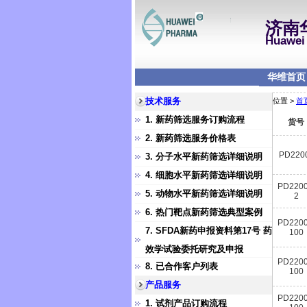
济南
Huawei 
华维首页
技术服务
位置 >
首
1. 新药筛选服务订购流程
货号
2. 新药筛选服务价格表
PD220
3. 分子水平新药筛选详细说明
4. 细胞水平新药筛选详细说明
PD2200
5. 动物水平新药筛选详细说明
2
6. 热门靶点新药筛选典型案例
PD2200
7. SFDA新药申报资料第17号 药
100
效学试验委托研究及申报
PD2200
8. 已合作客户列表
100
产品服务
PD2200
1. 试剂产品订购流程