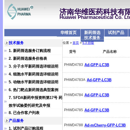
济南华维医药科技有
Huawei Pharmaceutical Co. Lt
华维首页
新药筛选
试剂产品
技术服务
技术服务
位置 >
首页
>
5.3 自噬
1. 新药筛选服务订购流程
货号
产品名称
2. 新药筛选服务价格表
PHWD4783
Ad-GFP-LC3B
3. 分子水平新药筛选详细说明
4. 细胞水平新药筛选详细说明
PHWD4783A
Ad-GFP-LC3B
5. 动物水平新药筛选详细说明
6. 热门靶点新药筛选典型案例
PHWD4784
Ad-GFP-LC3B
7. SFDA新药申报资料第17号 药
效学试验委托研究及申报
PHWD4785
Ad-GFP-LC3B
8. 已合作客户列表
产品服务
PHWD4788
Ad-mCherry-GFP-LC3B
1. 试剂产品订购流程