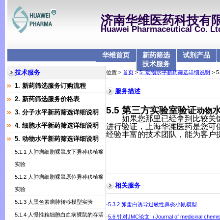
济南华维医药科技有
Huawei Pharmaceutical Co. Lt
华维首页
新药筛选
试剂产品
技术服务
技术服务
位置 >
首页
>
5. 动物水平新药筛选详细说明
> 
1. 新药筛选服务订购流程
服务描述
2. 新药筛选服务价格表
5.5
第三方实验室验证
动物
3. 分子水平新药筛选详细说明
如果您那里已经拿到比较关
4. 细胞水平新药筛选详细说明
进行验证，上海华潍医药是您可
经验丰富的技术团队，能为客户
5. 动物水平新药筛选详细说明
5.1.1 人肿瘤细胞裸鼠皮下异种移植瘤
实验
5.1.2 人肿瘤细胞裸鼠原位异种移植瘤
相关服务
实验
5.1.3 人黑色素瘤肺转移模型实验
·
5.3.2 卵蛋白诱导过敏性鼻炎小鼠模型
5.1.4 人慢性粒细胞白血病裸鼠的存活
·
5.6 针对JMC论文（Journal of medicinal c