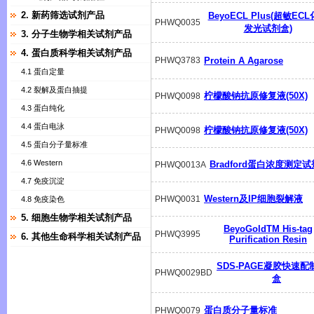
2. 新药筛选试剂产品
BeyoECL Plus(超敏EC
PHWQ0035
发光试剂盒)
3. 分子生物学相关试剂产品
4. 蛋白质科学相关试剂产品
PHWQ3783
Protein A Agarose
4.1 蛋白定量
4.2 裂解及蛋白抽提
柠檬酸钠抗原修复液(50X)
PHWQ0098
4.3 蛋白纯化
4.4 蛋白电泳
柠檬酸钠抗原修复液(50X)
PHWQ0098
4.5 蛋白分子量标准
4.6 Western
Bradford蛋白浓度测定
PHWQ0013A
4.7 免疫沉淀
Western及IP细胞裂解液
PHWQ0031
4.8 免疫染色
5. 细胞生物学相关试剂产品
BeyoGoldTM His-tag
PHWQ3995
6. 其他生命科学相关试剂产品
Purification Resin
SDS-PAGE凝胶快速配
PHWQ0029BD
盒
蛋白质分子量标准
PHWQ0079