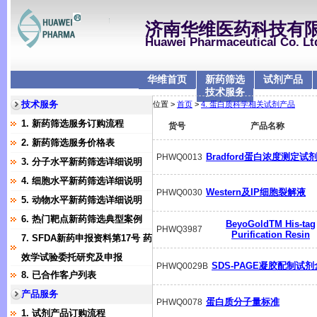
济南华维医药科技有
Huawei Pharmaceutical Co. Lt
华维首页
新药筛选
试剂产品
技术服务
技术服务
位置 >
首页
>
4. 蛋白质科学相关试剂产品
1. 新药筛选服务订购流程
货号
产品名称
2. 新药筛选服务价格表
Bradford蛋白浓度测定试
PHWQ0013
3. 分子水平新药筛选详细说明
4. 细胞水平新药筛选详细说明
Western及IP细胞裂解液
PHWQ0030
5. 动物水平新药筛选详细说明
6. 热门靶点新药筛选典型案例
BeyoGoldTM His-tag
PHWQ3987
Purification Resin
7. SFDA新药申报资料第17号 药
效学试验委托研究及申报
SDS-PAGE凝胶配制试剂
PHWQ0029B
8. 已合作客户列表
产品服务
蛋白质分子量标准
PHWQ0078
1. 试剂产品订购流程