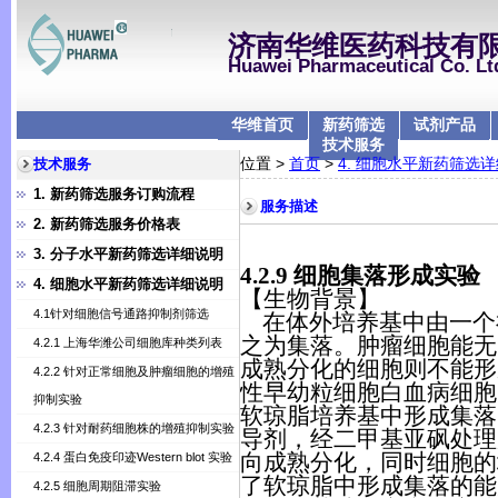
济南华维医药科技有
Huawei Pharmaceutical Co. Lt
华维首页
新药筛选
试剂产品
技术服务
位置 >
首页
>
4. 细胞水平新药筛选
技术服务
1. 新药筛选服务订购流程
服务描述
2. 新药筛选服务价格表
3. 分子水平新药筛选详细说明
4.2.9
细胞集落形成实验
4. 细胞水平新药筛选详细说明
【生物背景】
4.1针对细胞信号通路抑制剂筛选
在体外培养基中由一个
之为集落。肿瘤细胞能无
4.2.1 上海华潍公司细胞库种类列表
成熟分化的细胞则不能形
4.2.2 针对正常细胞及肿瘤细胞的增殖
性早幼粒细胞白血病细胞
抑制实验
软琼脂培养基中形成集落
4.2.3 针对耐药细胞株的增殖抑制实验
导剂，经二甲基亚砜处理
向成熟分化，同时细胞的
4.2.4 蛋白免疫印迹Western blot 实验
了软琼脂中形成集落的能
4.2.5 细胞周期阻滞实验