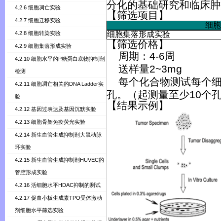
分化的基础研究和临床肿
4.2.6 细胞凋亡实验
【筛选项目】
4.2.7 细胞迁移实验
细胞
4.2.8 细胞转染实验
细胞集落形成实验
【
筛选价格
】
4.2.9 细胞集落形成实验
周期：
4-6
周
4.2.10 细胞水平的P糖蛋白底物抑制剂
送样量
2~3mg
检测
每个化合物测试每个
4.2.11 细胞凋亡相关的DNA Ladder实
孔。（起测量至少10个
验
【结果
示
例】
4.2.12 基因过表达及基因沉默实验
4.2.13 细胞骨架免疫荧光实验
4.2.14 新生血管生成抑制剂大鼠动脉
环实验
4.2.15 新生血管生成抑制剂HUVEC的
管腔形成实验
4.2.16 活细胞水平HDAC抑制的测试
4.2.17 促血小板生成素TPO受体激动
剂细胞水平筛选实验