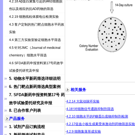
4.2.18 Aβ蛋白聚集引起的神经细胞损
伤以及相应的抗AD药物的筛选
4.2.19 细胞线粒体膜电位检测实验
4.3 客户定制的热门靶点细胞水平药效
实验
4.4 第三方实验室验证细胞水平筛选
4.5 针对JMC（Journal of medicinal
chemistry）细胞水平筛选
4.6 SFDA新药申报资料第17号药效学
试验委托研究及申报
5. 动物水平新药筛选详细说明
6. 热门靶点新药筛选典型案例
相关服务
7. SFDA新药申报资料第17号 药
·
4.2.14 大鼠动脉环实验
效学试验委托研究及申报
·
4.1针对细胞信号通路抑制剂筛选
8. 已合作客户列表
·
4.2.10 细胞水平的P糖蛋白底物抑制剂检测
产品服务
·
4.2.17促血小板生成素受体激动剂药物筛选实验
1. 试剂产品订购流程
·
4.2.9 细胞集落形成实验
2. 新药筛选试剂产品