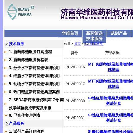
济南华维医药科技有
Huawei Pharmaceutical Co. Lt
华维首页
新药筛选
试剂产品
技术服务
技术服务
位置 >
首页
>
5.2 细胞增殖
1. 新药筛选服务订购流程
货号
产品名称
2. 新药筛选服务价格表
MTT细胞增殖及细胞毒性
PHWD0016
3. 分子水平新药筛选详细说明
试剂盒
4. 细胞水平新药筛选详细说明
MTT细胞增殖及细胞毒性
5. 动物水平新药筛选详细说明
PHWD0017
试剂盒
6. 热门靶点新药筛选典型案例
中性红细胞增殖及细胞毒
7. SFDA新药申报资料第17号 药
PHWD0030
测试剂盒
效学试验委托研究及申报
中性红细胞增殖及细胞毒
8. 已合作客户列表
PHWD0031
测试剂盒
产品服务
1. 试剂产品订购流程
乳酸脱氢酶细胞毒性检测