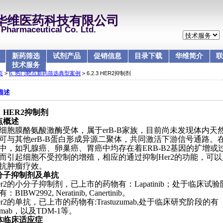
华维医药科技有限公司
Pharmaceutical Co. Ltd.
新药筛选
试剂产品
促销信息
目录下载
华维简介
联
技术服务
页
>
6. 热门靶点新药筛选典型案例
> 6.2.3 HER2抑制剂
描述
HER2
抑制剂
点概述
细胞膜酪氨酸激酶受体，属于
erB-B
家族，目前尚未发现体内天
可与其他
erB-B
蛋白形成异源二聚体，共同激活下游信号通路。
中，如乳腺癌、卵巢癌、胃癌中均存在着
ERB-B2
基因的扩增或
而引起细胞不受控制的增殖，相应的通过抑制
Her2
的功能，可以
抗肿瘤疗效。
分子抑制剂及单抗
r2
的小分子抑制剂，已上市的药物有：
Lapatinib
；处于临床试验
有：
BIBW2992, Neratinib, Canertinib
。
r2
的单抗，已上市的药物有
:Trastuzumab,
处于临床研究阶段的有
umab
，以及
TDM-1
等。
体临床适应症