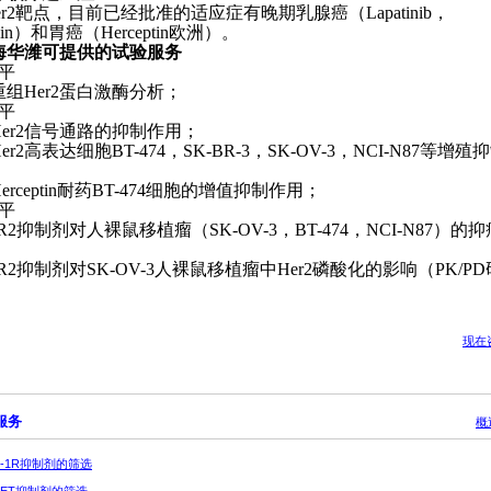
r2
靶点，目前已经批准的适应症有晚期乳腺癌（
Lapatinib
，
in
）和胃癌（
Herceptin
欧洲）。
海华潍可提供的试验服务
平
重组
Her2
蛋白激酶分析；
平
er2
信号通路的抑制作用；
er2
高表达细胞
BT-474
，
SK-BR-3
，
SK-OV-3
，
NCI-N87
等增殖抑
erceptin
耐药
BT-474
细胞的增值抑制作用；
平
R2
抑制剂对人裸鼠移植瘤（
SK-OV-3
，
BT-474
，
NCI-N87
）的抑
R2
抑制剂对
SK-OV-3
人裸鼠移植瘤中
Her2
磷酸化的影响（
PK/PD
现在
服务
概
IGF-1R抑制剂的筛选