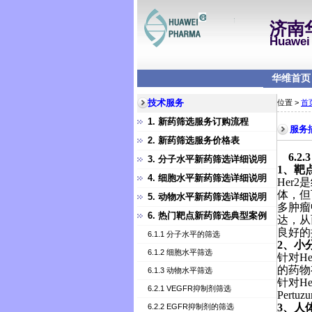
济南
Huawei 
华维首页
技术服务
位置 >
首
1. 新药筛选服务订购流程
服务
2. 新药筛选服务价格表
6.2.3
3. 分子水平新药筛选详细说明
1
、靶
4. 细胞水平新药筛选详细说明
Her2
是
体，但
5. 动物水平新药筛选详细说明
多肿瘤
6. 热门靶点新药筛选典型案例
达，从
良好的
6.1.1 分子水平的筛选
2
、小
6.1.2 细胞水平筛选
针对
He
的药物
6.1.3 动物水平筛选
针对
He
6.2.1 VEGFR抑制剂筛选
Pertuz
3
、人
6.2.2 EGFR抑制剂的筛选