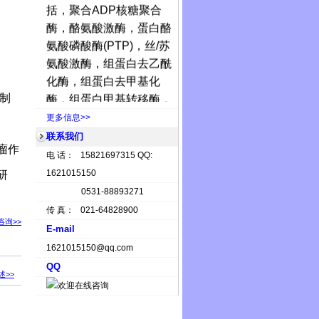
括，聚合
ADP
核糖聚合
酶，酪氨酸激酶，蛋白酪
氨酸磷酸酶
(PTP)
，丝
/
苏
氨酸激酶，组蛋白去乙酰
化酶，组蛋白去甲基化
酶，组蛋白甲基转移酶，
制
DNA
甲基转移酶，热休克
更多信息>>
蛋白，基质金属蛋白酶，
联系我们
抑制微管蛋白聚集及解聚
瘤作
电 话： 15821697315 QQ:
酶，蛋白酶体，拓扑异构
1621015150
研
酶，二肽基肽酶，去乙酰
0531-88893271
化酶，过氧化物酶体增殖
传 真： 021-64828900
剂激活受体，其他与代谢
咨询>>
E-mail
相关的酶，细胞毒
T
淋巴
1621015150@qq.com
细胞相关抗原
4
，磷酸二酯
QQ
酶，磷脂酶
A
，调节血
述>>
脂，抗病毒，抗凝血，抗
高血压，溴结构域蛋白，