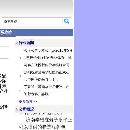
系华维
行业新闻
公司公告：本公司从2018年5月
1日开始实施新的价格体系，将
济南华维医药科技有
与客户按照新的价格签订合同
限公司（原上海华潍医药
热烈祝贺济南华维医药正式迁
正式迁入山东济南药谷）
然配
入中国济南药谷！！！
是中国一流的新药筛选专
在许
过表
丁香通—济南华维店开张，欢
业
CRO
公司，本公司专注
产生
迎新老客户惠顾！
于提供
1.1
类新药在分子水
更多新闻>>
平、细胞水平、动物水平
阶段
公司概况
上的药效学筛选服务。
济南华维
在分子水平上
可以提供的筛选服务包