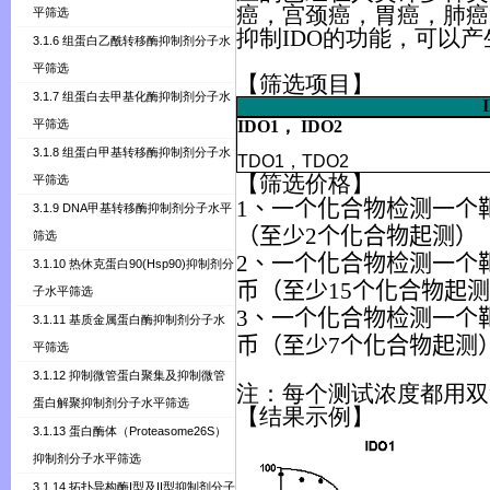
癌，宫颈癌，胃癌，肺癌
平筛选
抑制
IDO
的功能，可以产
3.1.6 组蛋白乙酰转移酶抑制剂分子水
平筛选
【筛选项目】
3.1.7 组蛋白去甲基化酶抑制剂分子水
平筛选
IDO1
，
IDO2
3.1.8 组蛋白甲基转移酶抑制剂分子水
TDO1
，
TDO2
【
筛选价格
】
平筛选
1、一个化合物检测一个靶
3.1.9 DNA甲基转移酶抑制剂分子水平
（至少2个化合物起测）
筛选
2、一个化合物检测一个
3.1.10 热休克蛋白90(Hsp90)抑制剂分
币（至少15个化合物起
子水平筛选
3、一个化合物检测一个
3.1.11 基质金属蛋白酶抑制剂分子水
币（至少7个化合物起测
平筛选
3.1.12 抑制微管蛋白聚集及抑制微管
注：每个测试浓度都用双
蛋白解聚抑制剂分子水平筛选
【结果
示
例】
3.1.13 蛋白酶体（Proteasome26S）
抑制剂分子水平筛选
3.1.14 拓扑异构酶I型及II型抑制剂分子