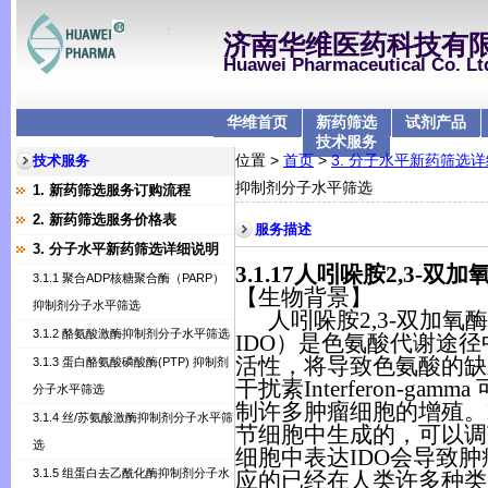
济南华维医药科技有
Huawei Pharmaceutical Co. Lt
华维首页
新药筛选
试剂产品
技术服务
位置 >
首页
>
3. 分子水平新药筛选
技术服务
抑制剂分子水平筛选
1. 新药筛选服务订购流程
2. 新药筛选服务价格表
服务描述
3. 分子水平新药筛选详细说明
3.1.17
人吲哚胺
2,3-
双加
3.1.1 聚合ADP核糖聚合酶（PARP）
【生物背景】
抑制剂分子水平筛选
人吲哚胺
2,3-
双加氧酶
3.1.2 酪氨酸激酶抑制剂分子水平筛选
IDO
）是色氨酸代谢途径
活性，将导致色氨酸的缺
3.1.3 蛋白酪氨酸磷酸酶(PTP) 抑制剂
干扰素Interferon-g
分子水平筛选
制许多肿瘤细胞的增殖。
3.1.4 丝/苏氨酸激酶抑制剂分子水平筛
节细胞中生成的，可以调
选
细胞中表达
IDO
会导致肿
3.1.5 组蛋白去乙酰化酶抑制剂分子水
应的已经在人类许多种类