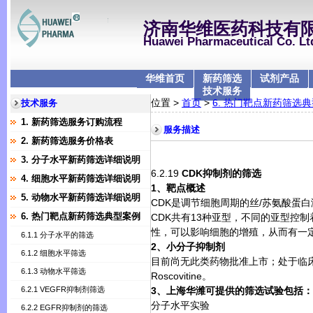
济南华维医药科技有
Huawei Pharmaceutical Co. Lt
华维首页
新药筛选
试剂产品
技术服务
位置 >
首页
>
6. 热门靶点新药筛选
技术服务
1. 新药筛选服务订购流程
服务描述
2. 新药筛选服务价格表
3. 分子水平新药筛选详细说明
6.2.19
C
DK
抑制剂的筛选
4. 细胞水平新药筛选详细说明
1
、靶点概述
5. 动物水平新药筛选详细说明
CDK
是调节细胞周期的丝
/
苏氨酸蛋白
6. 热门靶点新药筛选典型案例
CDK
共有
13
种亚型，不同的亚型控制
性，可以影响细胞的增殖，从而有一
6.1.1 分子水平的筛选
2
、小分子抑制剂
6.1.2 细胞水平筛选
目前尚无此类药物批准上市；处于临
6.1.3 动物水平筛选
Roscovitine
。
6.2.1 VEGFR抑制剂筛选
3
、上海华潍可提供的筛选试验包括：
分子水平实验
6.2.2 EGFR抑制剂的筛选