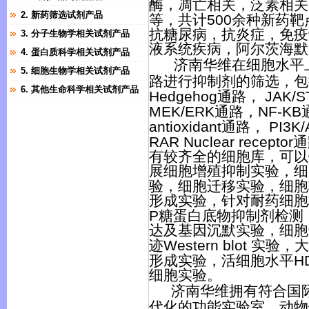
酶，凋亡相关，泛素相关
2. 新药筛选试剂产品
等，共计
500
余种新药靶
抗糖尿病，抗炎症，免疫
3. 分子生物学相关试剂产品
液系统疾病，阿尔茨海默
4. 蛋白质科学相关试剂产品
济南华维
在细胞水平
5. 细胞生物学相关试剂产品
路进行抑制剂的筛选，包
6. 其他生命科学相关试剂产品
Hedgehog
通路，
JAK/S
MEK/ERK
通路，
NF-KB
antioxidant
通路，
PI3K/
RAR Nuclear receptor
通
有较齐全的细胞库，可以
展细胞增殖抑制实验，细
验，细胞迁移实验，细胞
形成实验，针对耐药细胞
P
糖蛋白底物抑制剂检测
达及基因沉默实验，细胞
迹
Western blot
实验，大
形成实验，
活细胞水平
H
细胞实验。
济南华维
拥有符合国
代化的功能实验室。动物