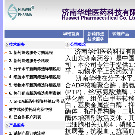
济南华维医药科技有
Huawei Pharmaceutical Co. Lt
华维首页
新药筛选
试剂产品
技术服务
技术服务
公司概况
济南华维医药科技有
1. 新药筛选服务订购流程
入山东济南药谷）是中国
2. 新药筛选服务价格表
司，本公司专注于提供
1.
3. 分子水平新药筛选详细说明
平、动物水平上的药效学
济南华维
在分子水平
4. 细胞水平新药筛选详细说明
合
ADP
核糖聚合酶，酪氨
5. 动物水平新药筛选详细说明
(PTP)
，丝
/
苏氨酸激酶，
6. 热门靶点新药筛选典型案例
基化酶，组蛋白甲基转移
7. SFDA新药申报资料第17号 药
白，基质金属蛋白酶，抑
效学试验委托研究及申报
酶体，拓扑异构酶，二肽
酶体增殖剂激活受体，其
8. 已合作客户列表
巴细胞相关抗原
4
，磷酸
产品服务
抗病毒，抗凝血，抗高血
1. 试剂产品订购流程