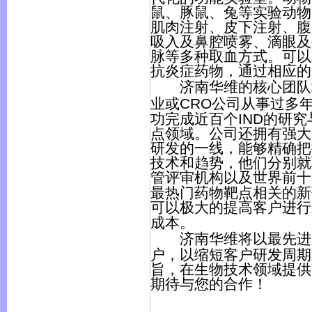
鼠、豚鼠、兔等实验动物
肌肉注射、皮下注射、腹
吸入及鼻腔喷雾、滴眼及
脉等多种取血方式。可以
抗炎症药物，通过相应的
济南华维
的核心团队
业或
CRO
公司从事过多
功完成近百个
IND
的研究
点领域。公司还拥有强大
研发的一线，能够精确把
技术和趋势，他们分别就
管评审机构以及世界前十
最热门药物靶点相关的新
可以极大的提高客户进行
成本。
济南华维
将以最先进
户，以缩短客户研发周期
旨，在生物技术领域提供
期待与您的合作！