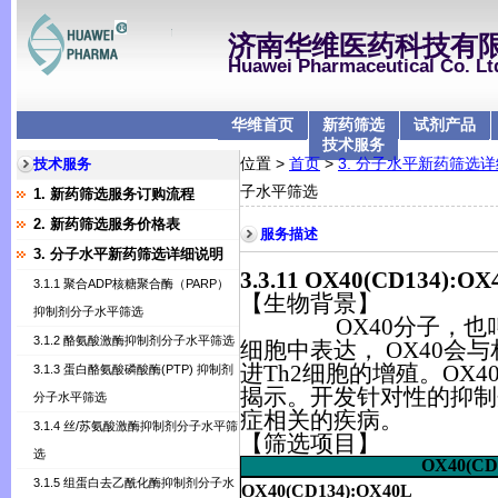
济南华维医药科技有
Huawei Pharmaceutical Co. Lt
华维首页
新药筛选
试剂产品
技术服务
位置 >
首页
>
3. 分子水平新药筛选
技术服务
子水平筛选
1. 新药筛选服务订购流程
2. 新药筛选服务价格表
服务描述
3. 分子水平新药筛选详细说明
3.3.11
OX40(CD134):OX
3.1.1 聚合ADP核糖聚合酶（PARP）
【生物背景】
抑制剂分子水平筛选
OX40分子，也叫
3.1.2 酪氨酸激酶抑制剂分子水平筛选
细胞中表达，
OX40
会与
进
Th2
细胞的增殖。
OX4
3.1.3 蛋白酪氨酸磷酸酶(PTP) 抑制剂
揭示。开发针对性的抑制
分子水平筛选
症相关的疾病。
3.1.4 丝/苏氨酸激酶抑制剂分子水平筛
【筛选项目】
选
OX40(CD
3.1.5 组蛋白去乙酰化酶抑制剂分子水
OX40(CD134):OX40L