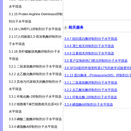
水平筛选
3.1.15 Protien Arginine Deiminase抑制
剂分子水平筛选
相关服务
3.1.16 L3MBTL1抑制剂分子水平筛选
3.1.17人吲哚胺2,3-双加氧酶抑制剂分
·
3.4.7 组织蛋白酶抑制剂分子水平筛选
子水平筛选
·
3.4.8 凋亡相关抑制剂分子水平筛选
3.1.18 异柠檬酸脱氢酶抑制剂分子水
·
3.4.9 泛素相关抑制剂分子水平筛选
平筛选
·
3.5 客户定制的热门靶点抑制剂分子水平筛选
3.2.1 二肽基肽酶抑制剂分子水平筛选
·
3.8 SFDA新药申报资料第17号药效学试验委
3.2.2 去乙酰化酶抑制剂分子水平筛选
·
3.1.13 蛋白酶体（Proteasome26S）抑制
3.2.3 其他与代谢相关的酶抑制剂分子
·
3.2.1 二肽基肽酶抑制剂分子水平筛选
水平筛选
·
3.2.2 去乙酰化酶抑制剂分子水平筛选
3.3.1 环氧化酶-2抑制剂分子水平筛选
·
3.3.1 环氧化酶-2抑制剂分子水平筛选
3.3.2 细胞毒T淋巴细胞相关抗原4分子
·
3.3.4 磷脂酶A抑制剂分子水平筛选
水平筛选
3.3.3 磷酸二酯酶抑制剂分子水平筛选
3.3.4 磷脂酶A抑制剂分子水平筛选