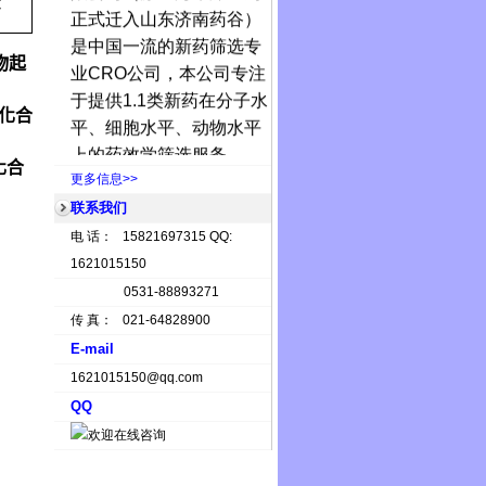
正式迁入山东济南药谷）
C
是中国一流的新药筛选专
业
CRO
公司，本公司专注
物起
于提供
1.1
类新药在分子水
平、细胞水平、动物水平
个化合
上的药效学筛选服务。
济南华维
在分子水平上
化合
更多信息>>
可以提供的筛选服务包
联系我们
括，聚合
ADP
核糖聚合
电 话： 15821697315 QQ:
酶，酪氨酸激酶，蛋白酪
1621015150
氨酸磷酸酶
(PTP)
，丝
/
苏
0531-88893271
氨酸激酶，组蛋白去乙酰
传 真： 021-64828900
化酶，组蛋白去甲基化
E-mail
酶，组蛋白甲基转移酶，
1621015150@qq.com
DNA
甲基转移酶，热休克
QQ
蛋白，基质金属蛋白酶，
抑制微管蛋白聚集及解聚
酶，蛋白酶体，拓扑异构