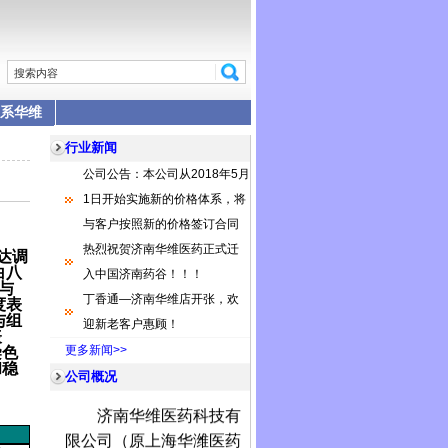
系华维
行业新闻
公司公告：本公司从2018年5月
1日开始实施新的价格体系，将
与客户按照新的价格签订合同
热烈祝贺济南华维医药正式迁
达调
白八
入中国济南药谷！！！
与
丁香通—济南华维店开张，欢
度表
与组
迎新老客户惠顾！
表
更多新闻>>
染色
和稳
公司概况
济南华维医药科技有
限公司（原上海华潍医药