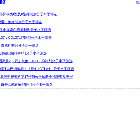
服务
概
4 拓扑异构酶I型及II型抑制剂分子水平筛选
 组织蛋白酶抑制剂分子水平筛选
1 基质金属蛋白酶抑制剂分子水平筛选
 CD137：CD137L抑制剂分子水平筛选
 调节血脂抑制剂分子水平筛选
 丝/苏氨酸激酶抑制剂分子水平筛选
7人吲哚胺2,3-双加氧酶（IDO）抑制剂分子水平筛选
 细胞毒T淋巴细胞相关抗原4（CTLA4）分子水平筛选
SFDA新药申报资料第17号药效学试验委托研究及申报
5 组蛋白去乙酰化酶抑制剂分子水平筛选