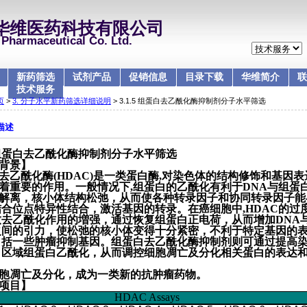
华维医药科技有限公司
Pharmaceutical Co. Ltd.
新药筛选
试剂产品
促销信息
目录下载
华维简介
联
技术服务
页
>
3. 分子水平新药筛选详细说明
> 3.1.5 组蛋白去乙酰化酶抑制剂分子水平筛选
描述
组蛋白去乙酰化酶抑制剂分子水平筛选
背景】
去乙酰化酶
(HDAC)
是一类蛋白酶
,
对染色体的结构修饰和基因表
着重要的作用。一般情况下,组蛋白的乙酰化有利于
DNA
与组蛋
解离，核小体结构松弛，从而使各种转录因子和协同转录因子能
结合位点特异性结合，激活基因的转录。在癌细胞中,
HDAC
的过
致去乙酰化作用的増强，通过恢复组蛋白正电荷，从而增加
DNA
之间的引力，使松弛的核小体变得十分紧密，不利于特定基因的
 括一些肿瘤抑制基因。组蛋白去乙酰化酶抑制剂则可通过提高
 区域组蛋白乙酰化，从而调控细胞凋亡及分化相关蛋白的表达
胞凋亡及分化，成为一类新的抗肿瘤药物。
项目】
HDAC Assays