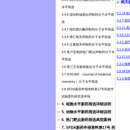
相关
水平筛选
·
3.1.1
3.4.6 溴结构域蛋白抑制剂分子水平筛
·
3.4.7
选
·
3.1.1
3.4.7 组织蛋白酶抑制剂分子水平筛选
·
3.3.6
3.4.8 凋亡相关抑制剂分子水平筛选
·
3.4.1
3.4.9 泛素相关抑制剂分子水平筛选
·
3.1.4
3.5 客户定制的热门靶点抑制剂分子水
·
3.1.1
平筛选
·
3.3.2
3.6 第三方实验室验证分子水平筛选
·
3.8 
3.7 针对JMC（Journal of medicinal
·
3.1.
chemistry）分子水平筛选
3.8 SFDA新药申报资料第17号药效学
试验委托研究及申报
4. 细胞水平新药筛选详细说明
5. 动物水平新药筛选详细说明
6. 热门靶点新药筛选典型案例
7. SFDA新药申报资料第17号 药