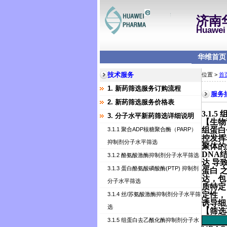
济南
Huawei 
华维首页
技术服务
位置 >
首
1. 新药筛选服务订购流程
服务
2. 新药筛选服务价格表
3.1.5
3. 分子水平新药筛选详细说明
【生物
组蛋白
3.1.1 聚合ADP核糖聚合酶（PARP）
控发挥
抑制剂分子水平筛选
聚体的
DNA
3.1.2 酪氨酸激酶抑制剂分子水平筛选
达 导
3.1.3 蛋白酪氨酸磷酸酶(PTP) 抑制剂
蛋白 
达，包
分子水平筛选
质特定
定性，
3.1.4 丝/苏氨酸激酶抑制剂分子水平筛
诱导细
选
【筛选
3.1.5 组蛋白去乙酰化酶抑制剂分子水